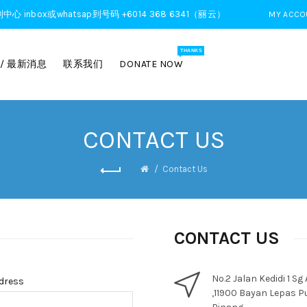
ox或whatsap到号码 +6014 368 6341（丽云）
MY ACCO
THANKS
 / 最新消息
联系我们
DONATE NOW
CONTACT US
Contact Us
CONTACT US
No.2 Jalan Kedidi 1 Sg
ddress
,11900 Bayan Lepas P