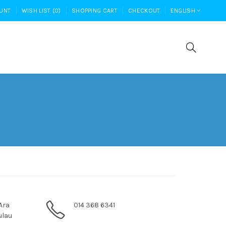
UNT
WISH LIST (0)
SHOPPING CART
CHECKOUT
ENGLISH
 Ara
014 368 6341
ulau